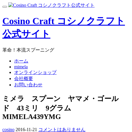
コ
ナ
ン
ビ
テ
Cosino Craft コシノクラフト
ゲ
ン
ー
ツ
シ
公式サイト
へ
ョ
ン
ス
を
キ
革命！本流スプーニング
切
ッ
り
プ
ホーム
替
mimela
え
オンラインショップ
会社概要
お問い合わせ
ミメラ スプーン ヤマメ・ゴール
ド 43ミリ 9グラム
MIMELA439YMG
cosino
2016-11-21
コメントはありません