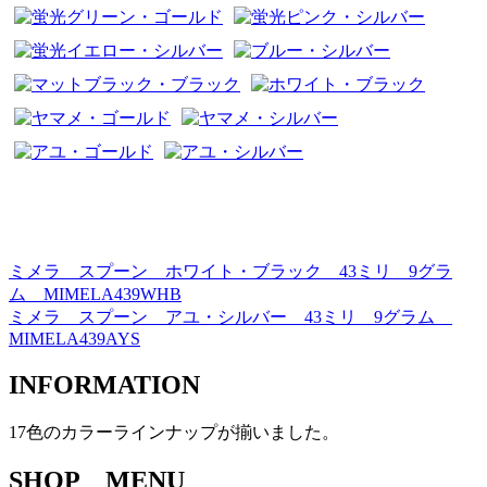
ミメラ スプーン ホワイト・ブラック 43ミリ 9グラ
投
ム MIMELA439WHB
稿
ミメラ スプーン アユ・シルバー 43ミリ 9グラム
MIMELA439AYS
ナ
ビ
INFORMATION
ゲ
17色のカラーラインナップが揃いました。
ー
SHOP MENU
シ